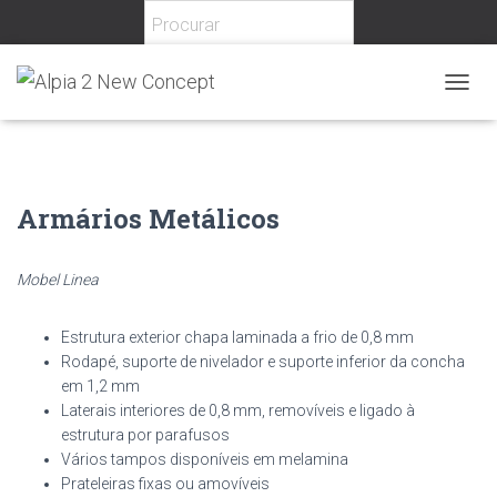
Home
/
Escritório
/
Arrumação/Contabilidade
/ Armários Metálicos
T
O
G
G
L
E
Armários Metálicos
N
A
V
Mobel Linea
I
G
A
Estrutura exterior chapa laminada a frio de 0,8 mm
T
Rodapé, suporte de nivelador e suporte inferior da concha
I
em 1,2 mm
O
Laterais interiores de 0,8 mm, removíveis e ligado à
N
estrutura por parafusos
Vários tampos disponíveis em melamina
Prateleiras fixas ou amovíveis