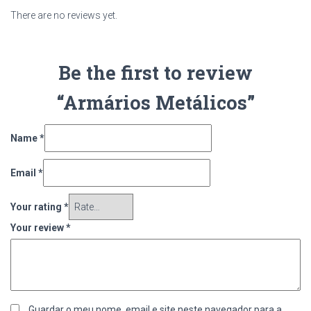
There are no reviews yet.
Be the first to review
“Armários Metálicos”
Name
*
Email
*
Your rating
*
Your review
*
Guardar o meu nome, email e site neste navegador para a