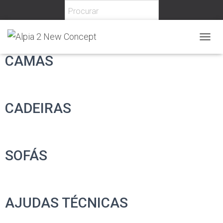
T
O
CAMAS
G
G
L
E
N
CADEIRAS
A
V
I
G
A
SOFÁS
T
I
O
N
AJUDAS TÉCNICAS