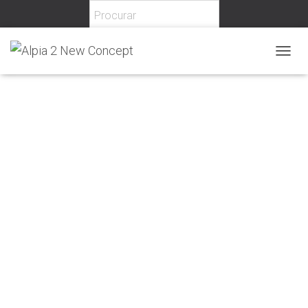
Novidades em breve!
T
O
G
G
L
E
N
A
V
I
G
A
T
I
O
N