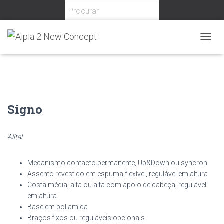
Home
/
Escritório
/
Cadeiras
/
Operativas
/ Signo
T
O
G
G
L
E
N
Signo
A
V
I
Alital
G
A
T
Mecanismo contacto permanente, Up&Down ou syncron
I
Assento revestido em espuma flexível, regulável em altura
O
Costa média, alta ou alta com apoio de cabeça, regulável
N
em altura
Base em poliamida
Braços fixos ou reguláveis opcionais