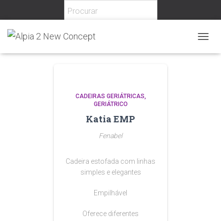
T
O
G
G
L
E
CADEIRAS GERIÁTRICAS
N
GERIÁTRICO
A
Katia EMP
V
I
Fenabel
G
A
T
Cadeira estofada com linhas
I
simples e elegantes
O
N
Empilhável
Oferece diferentes