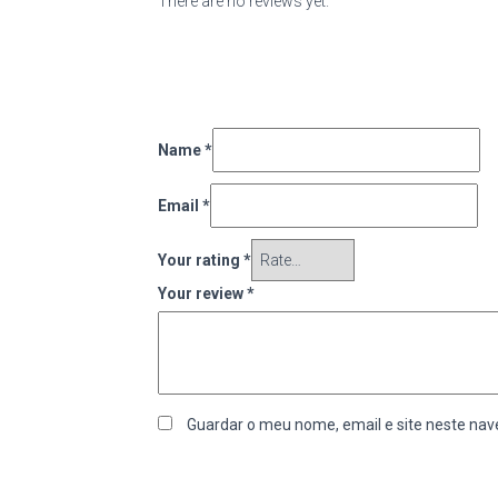
There are no reviews yet.
Name
*
Email
*
Your rating
*
Your review
*
Guardar o meu nome, email e site neste nav