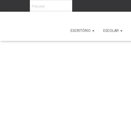
Home
/
Escritório
/
Cadeiras
/
Operativas
/ Stay
ESCRITÓRIO
ESCOLAR