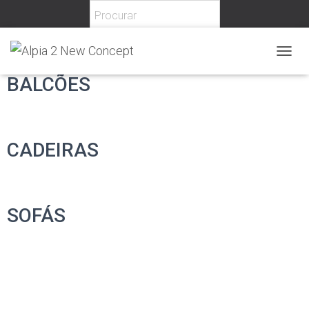
T
O
BALCÕES
G
G
L
E
N
CADEIRAS
A
V
I
G
A
SOFÁS
T
I
O
N