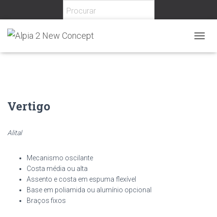
Home
/
Escritório
/
Cadeiras
/
Direcionais
/ Vertigo
T
O
G
G
L
E
N
Vertigo
A
V
I
Alital
G
A
T
Mecanismo oscilante
I
Costa média ou alta
O
Assento e costa em espuma flexível
N
Base em poliamida ou alumínio opcional
Braços fixos