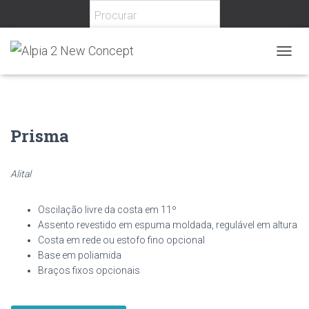
Home
/
Escritório
/
Cadeiras
/
Operativas
/ Prisma
T
O
G
G
L
E
Prisma
N
A
V
Alital
I
G
A
Oscilação livre da costa em 11º
T
Assento revestido em espuma moldada, regulável em altura
I
Costa em rede ou estofo fino opcional
O
Base em poliamida
N
Braços fixos opcionais