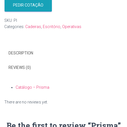
PEDIR COTAÇÃO
SKU:
PI
Categories:
Cadeiras
,
Escritório
,
Operativas
DESCRIPTION
REVIEWS (0)
Catálogo – Prisma
There are no reviews yet.
Be the first to review “Prisma”