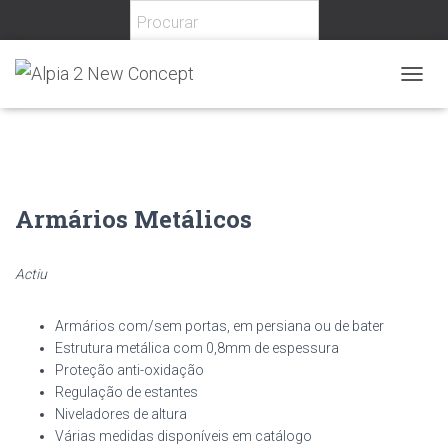
Home
/
Escolar
/
Arrumação Escolar
/ Armários Metálicos
T
O
G
G
L
E
N
Armários Metálicos
A
V
I
Actiu
G
A
T
Armários com/sem portas, em persiana ou de bater
I
Estrutura metálica com 0,8mm de espessura
O
Proteção anti-oxidação
N
Regulação de estantes
Niveladores de altura
Várias medidas disponíveis em catálogo