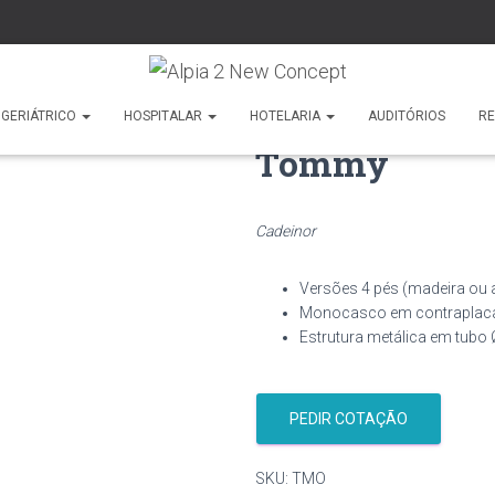
GERIÁTRICO
HOSPITALAR
HOTELARIA
AUDITÓRIOS
R
Tommy
Cadeinor
Versões 4 pés (madeira ou aç
Monocasco em contraplaca
Estrutura metálica em tubo
PEDIR COTAÇÃO
SKU:
TMO