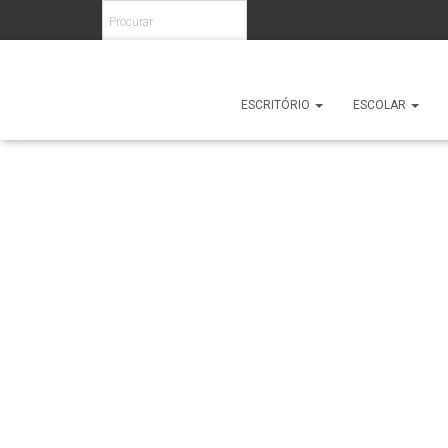
Home
/
Hotelaria
/
Interior
/
Cadeiras Interior
/ Tommy
ESCRITÓRIO
ESCOLAR