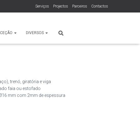
Serviços
Projectos
Parceiros
Contactos
ECEÇÃO
DIVERSOS
o), trenó, giratória e viga
do faia ou estofado
Ø
16
mm
com 2mm de espessura