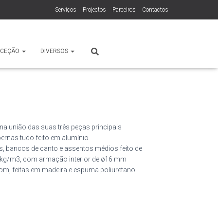
Serviços
Projectos
Parceiros
Contactos
ECEÇÃO
DIVERSOS
na união das suas três peças principais
pernas tudo feito em alumínio
, bancos de canto e assentos médios feito de
0kg/m3, com armação interior de ø16 mm
som, feitas em madeira e espuma poliuretano