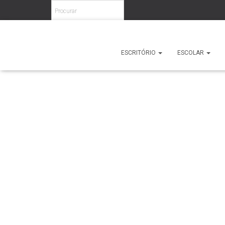
Home
/
Diversos
/
Divisórias/Insonorização
/ Longo Pod
ESCRITÓRIO
ESCOLAR