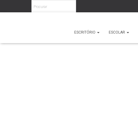
Home
/
Diversos
/
Bengaleiros
/ Bengaleiro 19/2P
ESCRITÓRIO
ESCOLAR