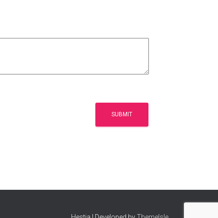
Hestia | Developed by
ThemeIsle