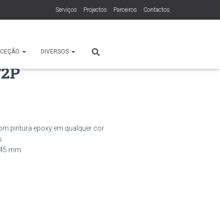
Serviços
Projectos
Parceiros
Contactos
ECEÇÃO
DIVERSOS
/2P
om pintura epoxy em qualquer cor
s
645 mm