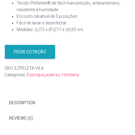
Tecido Phifertex® de fácil manutenção, antibacteriano,
resistente à humidade
Encosto rebatível de 5 posições
Fácil de lavar e desinfectar
Medidas: (L)75 x (P)211 x (A)33 cm
PEDIR COTAÇÃO
SKU:
EZPELETA.VILA
Categories:
Espreguiçadeiras
,
Hotelaria
DESCRIPTION
REVIEWS (0)