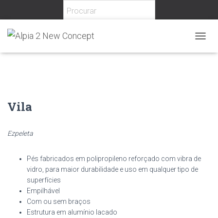
Home
/
Hotelaria
/
Exterior
/
Espreguiçadeiras
/ Vila
T
O
G
G
L
E
N
Vila
A
V
I
Ezpeleta
G
A
T
Pés fabricados em polipropileno reforçado com vibra de
I
vidro, para maior durabilidade e uso em qualquer tipo de
O
superfícies
N
Empilhável
Com ou sem braços
Estrutura em alumínio lacado