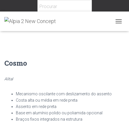
Home
/
Escritório
/
Cadeiras
/
Direcionais
/ Cosmo
T
O
G
G
L
E
N
Cosmo
A
V
I
Alital
G
A
T
Mecanismo oscilante com deslizamento do assento
I
Costa alta ou média em rede preta
O
Assento em rede preta
N
Base em alumínio polido ou poliamida opcional
Braços fixos integrados na estrutura