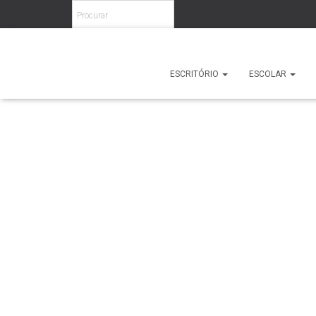
Home
/
Escritório
/
Cadeiras
/
Direcionais
/ Flex
ESCRITÓRIO
ESCOLAR