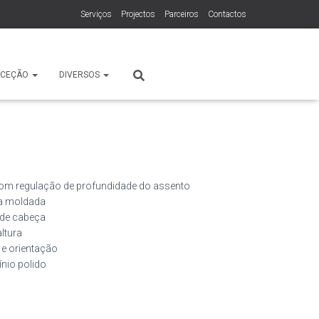
Serviços
Projectos
Parceiros
Contactos
ECEÇÃO
DIVERSOS
m regulação de profundidade do assento
a moldada
 de cabeça
ltura
 e orientação
nio polido