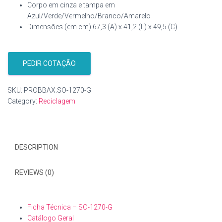
Corpo em cinza e tampa em
Azul/Verde/Vermelho/Branco/Amarelo
Dimensões
(em
cm)
67,3
(A)
x
41,2
(L)
x
49,5
(C)
PEDIR COTAÇÃO
SKU:
PROBBAX.SO-1270-G
Category:
Reciclagem
DESCRIPTION
REVIEWS (0)
Ficha Técnica – SO-1270-G
Catálogo Geral