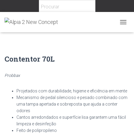
Home
/
Diversos
/
Reciclagem
/ Contentor 70L
T
O
G
G
L
E
Contentor 70L
N
A
V
Probbax
I
G
A
Projetados
com
durabilidade,
higiene
e
eficiência
em
mente
T
Mecanismo
de
pedal
silencioso
e
pesado
combinado
com
I
uma
tampa
apertada
e
sobreposta
que
ajuda
a
conter
O
odores
N
Cantos
arredondados
e
superfície
lisa
garantem
uma
fácil
limpeza
e
desinfeção
Feito
de
polipropileno