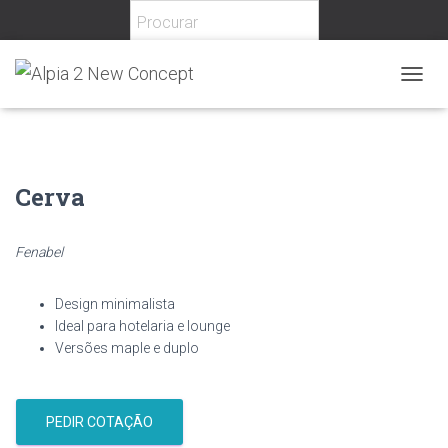
Home
/
Hotelaria
/
Interior
/
Sofás Interior
/ Cerva
T
O
G
G
L
E
Cerva
N
A
V
Fenabel
I
G
A
Design minimalista
T
Ideal para hotelaria e lounge
I
Versões maple e duplo
O
N
PEDIR COTAÇÃO