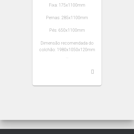
Fixa: 175x1100mm
Pernas: 285x1100mm
Pés: 650x1100mm
Dimensão recomendada do
colchão: 1980x1050x120mm
…