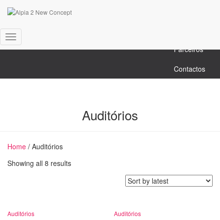
Serviços
Projectos
Toggle
Parceiros
Navigation
Contactos
Auditórios
Home
/ Auditórios
Showing all 8 results
Auditórios
Auditórios