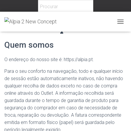
Política de privacidade
T
O
G
Quem somos
G
L
E
O endereço do nosso site é: https://alpia.pt.
N
A
Para o seu conforto na navegação, todo e qualquer início
V
I
de sessão estão automaticamente inativos, não havendo
G
qualquer recolha de dados exceto no caso de compra
A
online através do Outlet. A informação recolhida será
T
I
guardada durante o tempo de garantia de produto para
O
segurança do comprador em caso de necessidade de
N
troca, reparação ou devolução. A fatura correspondente
emitida em formato físico (papel) será guardada pelo
período legalmente exigido.